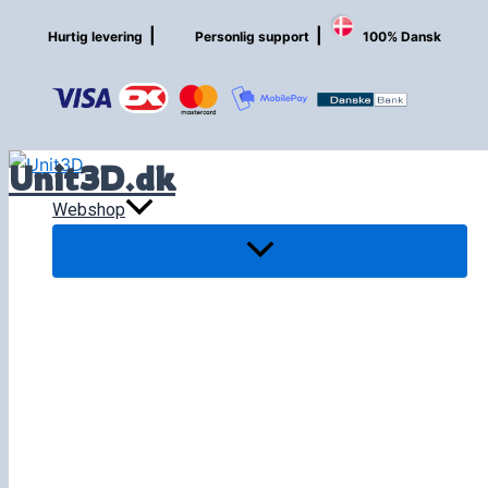
Gå
|
|
Hurtig levering
Personlig support
100% Dansk
til
indholdet
Unit3D.dk
Webshop