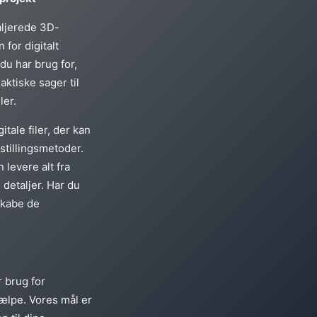
aljerede 3D-
 for digitalt
 du har brug for,
ktiske sager til
ler.
tale filer, der kan
stillingsmetoder.
 levere alt fra
etaljer. Har du
skabe de
 brug for
hjælpe. Vores mål er