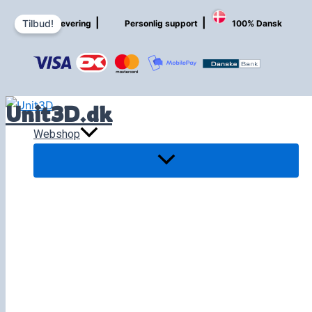
Gå
|
|
Hurtig levering
Personlig support
100% Dansk
Tilbud!
til
indholdet
Unit3D.dk
Webshop