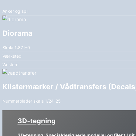
Anker og spil
Diorama
Skala 1:87 H0
Værksted
Western
Klistermærker / Vådtransfers (Decals
Nummerplader skala 1/24-25
3D-tegning
3D-tegning: Specialdesignede modeller og filer til dit