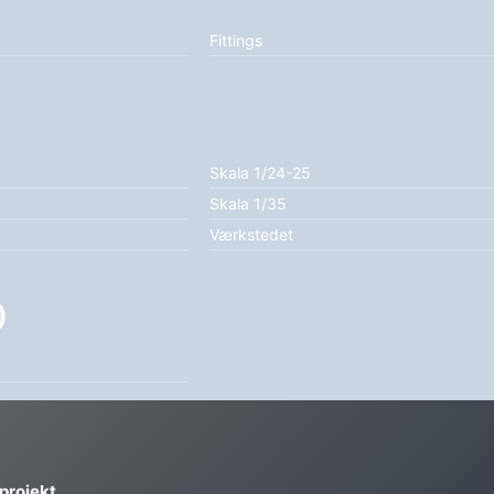
Fittings
Skala 1/24-25
Skala 1/35
Værkstedet
)
 projekt