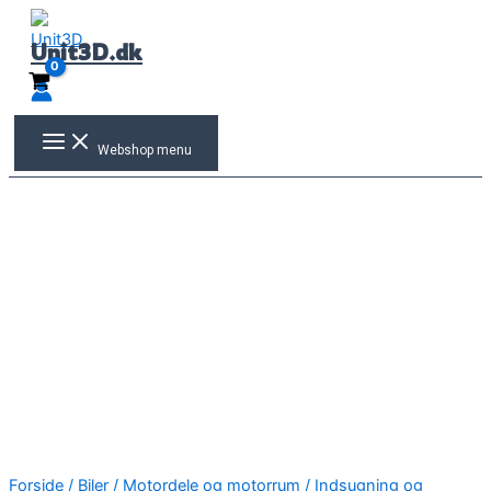
Gå
til
Unit3D.dk
indholdet
Webshop menu
Forside
/
Biler
/
Motordele og motorrum
/
Indsugning og