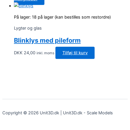
vælges
til
vare
på
DKK 19,00
har
varesiden
På lager:
18 på lager (kan bestilles som restordre)
flere
varianter.
Lygter og glas
Mulighederne
Blinklys med pileform
kan
vælges
DKK
24,00
Tilføj til kurv
inkl. moms
på
varesiden
Copyright © 2026 Unit3D.dk | Unit3D.dk - Scale Models