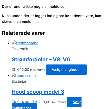
Der er endnu ikke nogle anmeldelser.
Kun kunder, der er logget ind og har købt denne vare, kan
skrive en anmeldelse.
Relaterede varer
Elektronik
Strømfordeler – V8, V6
Dette
DKK
15,00
Vælg muligheder
inkl. moms
vare
har
Eksteriør
flere
Hood scoop model 3
varianter.
Mulighederne
Prisinterval:
DKK
14,00
–
DKK
19,00
Vælg
inkl. moms
kan
DKK 14,00
Dette
muligheder