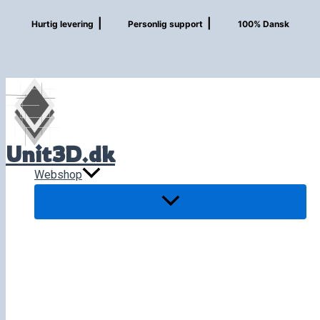
Gå
|
|
Hurtig levering
Personlig support
100% Dansk
til
indholdet
Unit3D.dk
Webshop