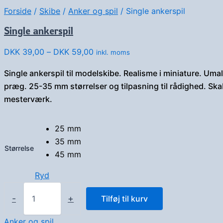
Forside
/
Skibe
/
Anker og spil
/ Single ankerspil
Single ankerspil
Prisinterval:
DKK
39,00
–
DKK
59,00
inkl. moms
DKK 39,00
Single ankerspil til modelskibe. Realisme i miniature. Umal
til
præg. 25-35 mm størrelser og tilpasning til rådighed. Ska
DKK 59,00
mesterværk.
25 mm
35 mm
Størrelse
45 mm
Ryd
Single
ankerspil
-
+
Tilføj til kurv
antal
Anker og spil