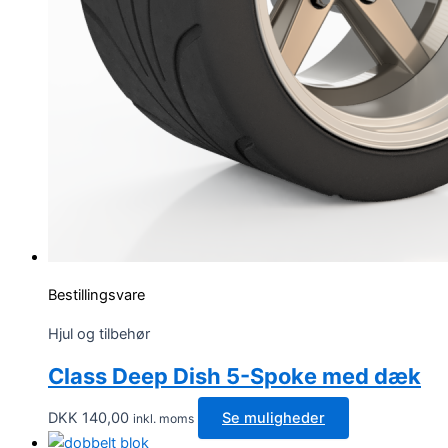
Bestillingsvare
Hjul og tilbehør
Class Deep Dish 5-Spoke med dæk
Dette
DKK
140,00
Se muligheder
inkl. moms
vare