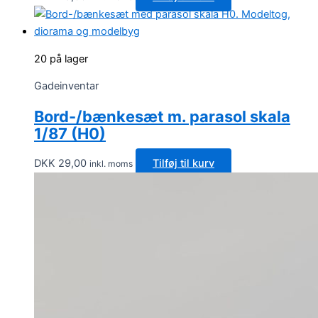
varesiden
20 på lager
Gadeinventar
Bord-/bænkesæt m. parasol skala
1/87 (H0)
DKK
29,00
Tilføj til kurv
inkl. moms