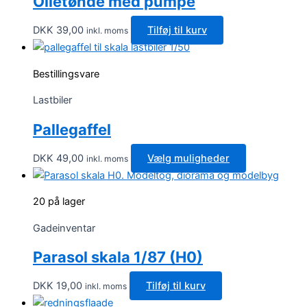
Olietønde med pumpe
DKK
39,00
Tilføj til kurv
inkl. moms
Bestillingsvare
Lastbiler
Pallegaffel
Dette
DKK
49,00
Vælg muligheder
inkl. moms
vare
har
20 på lager
flere
varianter.
Gadeinventar
Mulighedern
Parasol skala 1/87 (H0)
kan
vælges
DKK
19,00
Tilføj til kurv
inkl. moms
på
varesiden