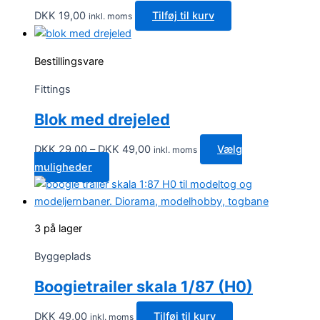
DKK
19,00
Tilføj til kurv
inkl. moms
Bestillingsvare
Fittings
Blok med drejeled
Prisinterval:
DKK
29,00
–
DKK
49,00
Vælg
inkl. moms
DKK 29,00
Dette
muligheder
til
vare
DKK 49,00
har
flere
3 på lager
varianter.
Mulighederne
Byggeplads
kan
Boogietrailer skala 1/87 (H0)
vælges
på
DKK
49,00
Tilføj til kurv
inkl. moms