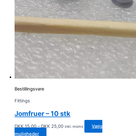
Bestillingsvare
Fittings
Jomfruer – 10 stk
Prisinterval:
DKK
15,00
–
DKK
25,00
Vælg
inkl. moms
DKK 15,00
Dette
muligheder