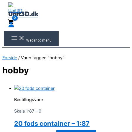
Gå
til
Unit3D.dk
indholdet
Webshop menu
Forside
/ Varer tagged “hobby”
hobby
Bestillingsvare
Skala 1:87 H0
20 fods container – 1:87