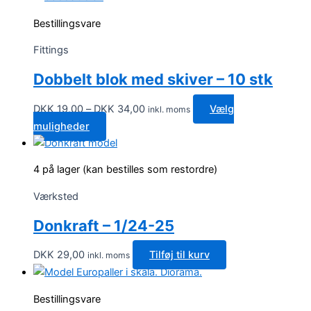
har
Bestillingsvare
flere
varianter.
Fittings
Mulighederne
Dobbelt blok med skiver – 10 stk
kan
vælges
Prisinterval:
DKK
19,00
–
DKK
34,00
Vælg
inkl. moms
på
DKK 19,00
Dette
muligheder
varesiden
til
vare
DKK 34,00
har
4 på lager (kan bestilles som restordre)
flere
varianter.
Værksted
Mulighederne
Donkraft – 1/24-25
kan
vælges
DKK
29,00
Tilføj til kurv
inkl. moms
på
varesiden
Bestillingsvare