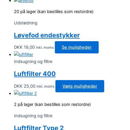
20 på lager (kan bestilles som restordre)
Udstødning
Løvefod endestykker
DKK
19,00
Se muligheder
inkl. moms
Indsugning og filtre
Luftfilter 400
Dette
DKK
25,00
Vælg muligheder
inkl. moms
vare
har
2 på lager (kan bestilles som restordre)
flere
varianter.
Indsugning og filtre
Mulighedern
Luftfilter Type 2
kan