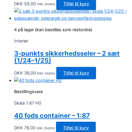
DKK
59,00
Tilføj til kurv
inkl. moms
4 på lager (kan bestilles som restordre)
Interiør
3-punkts sikkerhedsseler – 2 sæt
(1/24–1/25)
DKK
39,00
Tilføj til kurv
inkl. moms
Bestillingsvare
Skala 1:87 H0
40 fods container – 1:87
DKK
79,00
Tilføj til kurv
inkl. moms