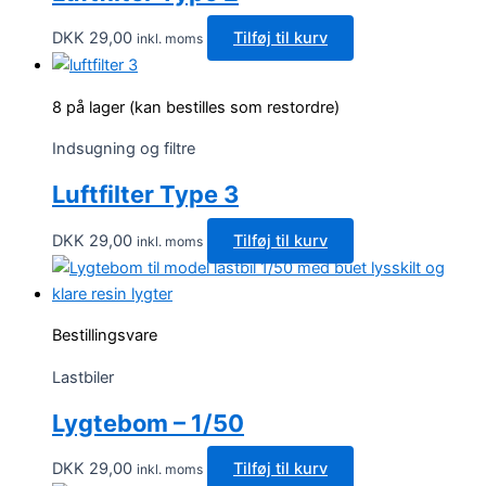
vælges
DKK
29,00
Tilføj til kurv
inkl. moms
på
varesiden
8 på lager (kan bestilles som restordre)
Indsugning og filtre
Luftfilter Type 3
DKK
29,00
Tilføj til kurv
inkl. moms
Bestillingsvare
Lastbiler
Lygtebom – 1/50
DKK
29,00
Tilføj til kurv
inkl. moms