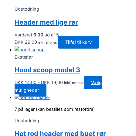
Udstødning
Header med lige rør
Vurderet
5.00
ud af 5
DKK
29,00
Tilføj til kurv
inkl. moms
Eksteriør
Hood scoop model 3
Prisinterval:
DKK
14,00
–
DKK
19,00
Vælg
inkl. moms
DKK 14,00
Dette
muligheder
til
vare
DKK 19,00
har
7 på lager (kan bestilles som restordre)
flere
varianter.
Udstødning
Mulighederne
Hot rod header med buet rør
kan