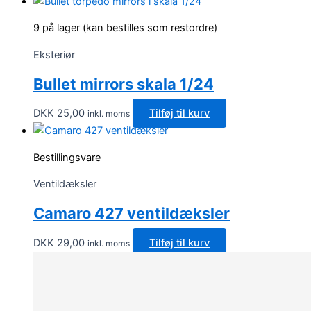
9 på lager (kan bestilles som restordre)
Eksteriør
Bullet mirrors skala 1/24
DKK
25,00
Tilføj til kurv
inkl. moms
Bestillingsvare
Ventildæksler
Camaro 427 ventildæksler
DKK
29,00
Tilføj til kurv
inkl. moms