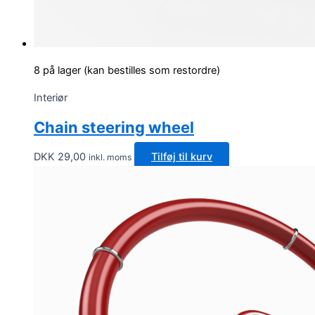
8 på lager (kan bestilles som restordre)
Interiør
Chain steering wheel
DKK
29,00
Tilføj til kurv
inkl. moms