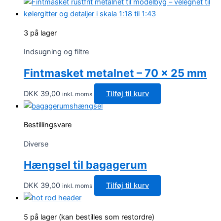
varesiden
3 på lager
Indsugning og filtre
Fintmasket metalnet – 70 x 25 mm
DKK
39,00
Tilføj til kurv
inkl. moms
Bestillingsvare
Diverse
Hængsel til bagagerum
DKK
39,00
Tilføj til kurv
inkl. moms
5 på lager (kan bestilles som restordre)