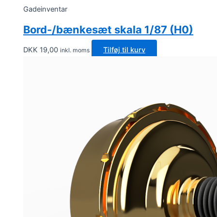
Gadeinventar
Bord-/bænkesæt skala 1/87 (H0)
DKK
19,00
Tilføj til kurv
inkl. moms