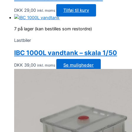
vælges
DKK
29,00
Tilføj til kurv
inkl. moms
på
varesiden
7 på lager (kan bestilles som restordre)
Lastbiler
IBC 1000L vandtank – skala 1/50
DKK
39,00
Se muligheder
inkl. moms