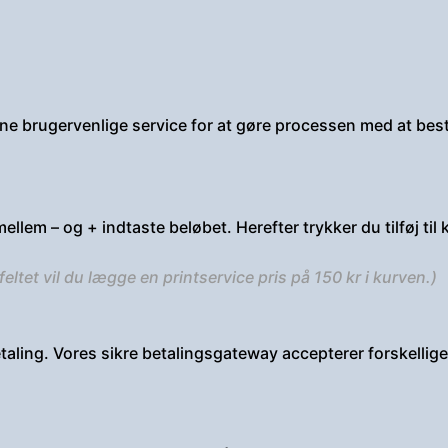
nne brugervenlige service for at gøre processen med at besti
ellem – og + indtaste beløbet. Herefter trykker du tilføj til 
eltet vil du lægge en printservice pris på 150 kr i kurven.)
il betaling. Vores sikre betalingsgateway accepterer forskel