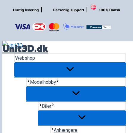
Gå
|
|
Hurtig levering
Personlig support
100% Dansk
til
indholdet
Unit3D.dk
Webshop
Modelhobby
Biler
Anhængere