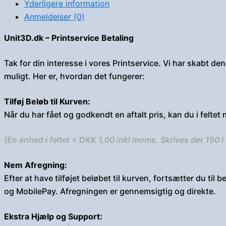
Yderligere information
Anmeldelser (0)
Unit3D.dk – Printservice Betaling
Tak for din interesse i vores Printservice. Vi har skabt de
muligt. Her er, hvordan det fungerer:
Tilføj Beløb til Kurven:
Når du har fået og godkendt en aftalt pris, kan du i feltet m
(En enhed i feltet = DKK 1,00 inkl moms. Skrives der 150 i f
Nem Afregning:
Efter at have tilføjet beløbet til kurven, fortsætter du t
og MobilePay. Afregningen er gennemsigtig og direkte.
Ekstra Hjælp og Support: