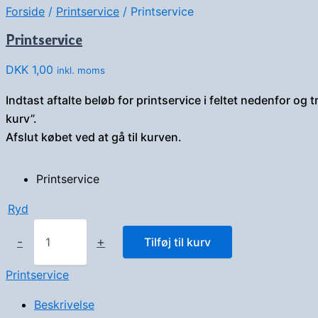
Forside
/
Printservice
/ Printservice
Printservice
DKK
1,00
inkl. moms
Indtast aftalte beløb for printservice i feltet nedenfor og try
kurv”.
Afslut købet ved at gå til kurven.
Printservice
Ryd
Printservice
antal
-
+
Tilføj til kurv
Printservice
Beskrivelse