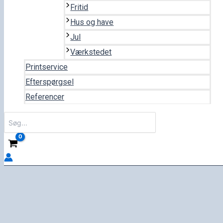
Fritid
Hus og have
Jul
Værkstedet
Printservice
Efterspørgsel
Referencer
Søg
efter: