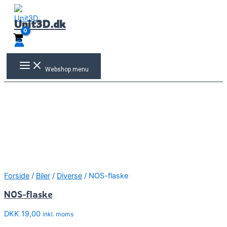
Gå
til
Unit3D.dk
indholdet
Webshop menu
Forside
/
Biler
/
Diverse
/ NOS-flaske
NOS-flaske
DKK
19,00
inkl. moms