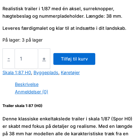
Realistisk trailer i 1/87 med én aksel, surreknopper,
hægtebeslag og nummerpladeholder. Længde: 38 mm.
Leveres færdigmalet og klar til at indsætte i dit landskab.
På lager:
3 på lager
Trailer
skala
-
+
Tilføj til kurv
1:87
(H0)
Skala 1:87 H0
,
Byggeplads
,
Køretøjer
antal
Beskrivelse
Anmeldelser (0)
Trailer skala 1:87 (H0)
Denne klassiske enkeltakslede trailer i skala 1/87 (Spor H0)
er skabt med fokus på detaljer og realisme. Med en længde
på 38 mm har modellen alle de karakteristiske træk fra en