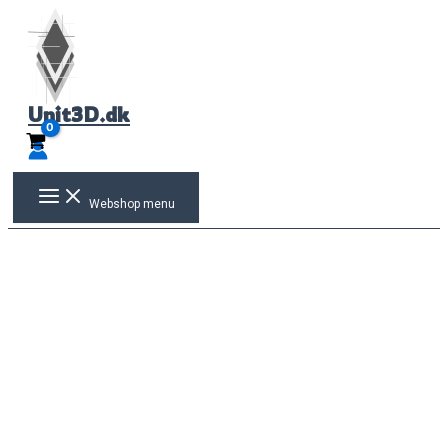
Gå
til
indholdet
Unit3D.dk
Webshop menu